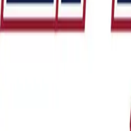
Uniformes
Vêtements
Couvre-chefs
Chaussures
Accessoires
Inscription
Corporatif
Boutique
FLAG FOOTBALL LFMM 5 vs 5 
Accueil
/
Produits
/
FLAG FOOTBALL LFMM 5 vs 5 saison 2026
Sur commande
Disponible en commande personnalisée
Ce produit n'est pas vendu directement en ligne. Notre équipe le réali