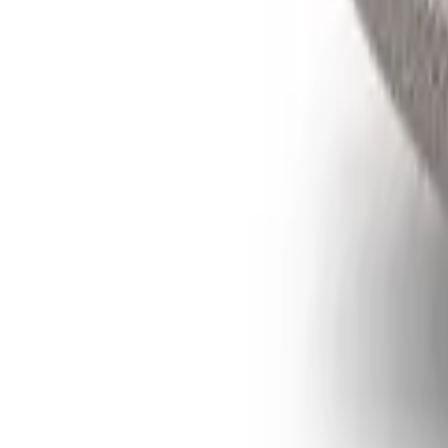
Uniformes
Vêtements
Couvre-chefs
Chaussures
Accessoires
Inscription
Corporatif
Toutes les équipes
Équipe
Flag Zone